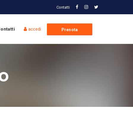
Contatti
ontatti
accedi
Prenota
Spedizione
so