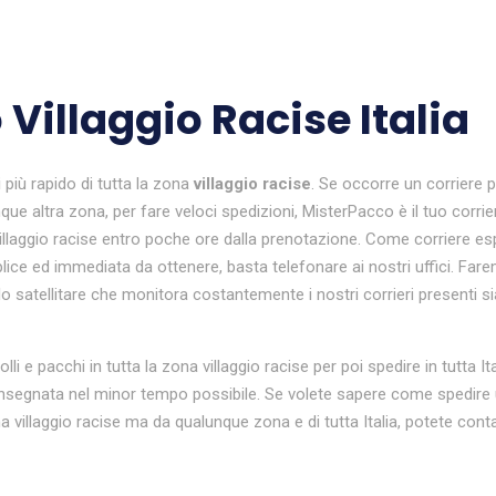
 Villaggio Racise Italia
i
più rapido di tutta la zona
villaggio racise
. Se occorre un corriere 
unque altra zona, per fare veloci spedizioni, MisterPacco è il tuo corri
illaggio racise entro poche ore dalla prenotazione. Come corriere esp
plice ed immediata da ottenere, basta telefonare ai nostri uffici. Faremo
o satellitare che monitora costantemente i nostri corrieri presenti sia 
colli e pacchi in tutta la zona villaggio racise per poi spedire in tutt
nsegnata nel minor tempo possibile. Se volete sapere come spedire un
villaggio racise ma da qualunque zona e di tutta Italia, potete conta