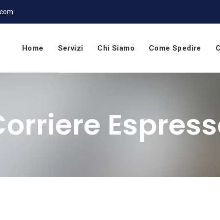
.com
Home
Servizi
Chi Siamo
Come Spedire
C
orriere Espres