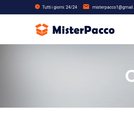
Tutti i giorni: 24/24
misterpacco1@gmail
C