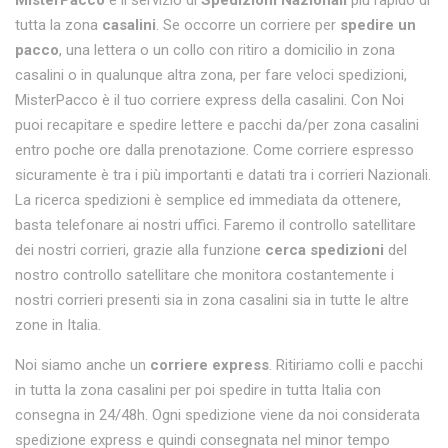
MisterPacco
è il servizio di
Spedizioni Nazionali
più rapido di
tutta la zona
casalini
. Se occorre un corriere per
spedire un
pacco
, una lettera o un collo con ritiro a domicilio in zona
casalini o in qualunque altra zona, per fare veloci spedizioni,
MisterPacco è il tuo corriere express della casalini. Con Noi
puoi recapitare e spedire lettere e pacchi da/per zona casalini
entro poche ore dalla prenotazione. Come corriere espresso
sicuramente è tra i più importanti e datati tra i corrieri Nazionali.
La ricerca spedizioni è semplice ed immediata da ottenere,
basta telefonare ai nostri uffici. Faremo il controllo satellitare
dei nostri corrieri, grazie alla funzione
cerca spedizioni
del
nostro controllo satellitare che monitora costantemente i
nostri corrieri presenti sia in zona casalini sia in tutte le altre
zone in Italia.
Noi siamo anche un
corriere express
. Ritiriamo colli e pacchi
in tutta la zona casalini per poi spedire in tutta Italia con
consegna in 24/48h. Ogni spedizione viene da noi considerata
spedizione express e quindi consegnata nel minor tempo