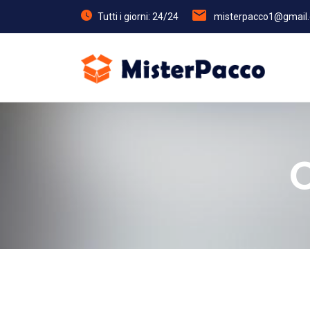
Tutti i giorni: 24/24
misterpacco1@gmail
C