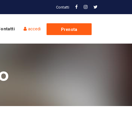
Contatti
ontatti
accedi
Prenota
Spedizione
so