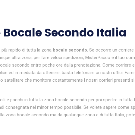
 Bocale Secondo Italia
i
più rapido di tutta la zona
bocale secondo
. Se occorre un corriere
unque altra zona, per fare veloci spedizioni, MisterPacco è il tuo co
 bocale secondo entro poche ore dalla prenotazione. Come corriere es
plice ed immediata da ottenere, basta telefonare ai nostri uffici. Faremo
o satellitare che monitora costantemente i nostri corrieri presenti si
colli e pacchi in tutta la zona bocale secondo per poi spedire in tutt
di consegnata nel minor tempo possibile. Se volete sapere come sped
a zona bocale secondo ma da qualunque zona e di tutta Italia, potet