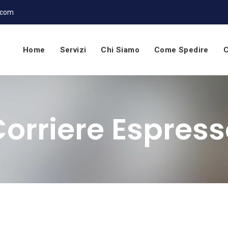
.com
Home
Servizi
Chi Siamo
Come Spedire
C
orriere Espres