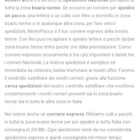
MisterPacco
è il servizio di
Spedizioni Nazionali
più rapido di
tutta la zona
boario terme
. Se occorre un corriere per
spedire
un pacco
, una lettera o un collo con ritiro a domicilio in zona
boario terme o in qualunque altra zona, per fare veloci
spedizioni, MisterPacco è il tuo corriere express della boario
terme. Con Noi puoi recapitare e spedire lettere e pacchi da/per
zona boario terme entro poche ore dalla prenotazione. Come
corriere espresso sicuramente è tra i più importanti e datati tra
i corrieri Nazionali. La ricerca spedizioni è semplice ed
immediata da ottenere, basta telefonare ai nostri uffici. Faremo
il controllo satellitare dei nostri corrieri, grazie alla funzione
cerca spedizioni
del nostro controllo satellitare che monitora
costantemente i nostri corrieri presenti sia in zona boario
terme sia in tutte le altre zone in Italia.
Noi siamo anche un
corriere express
. Ritiriamo colli e pacchi
in tutta la zona boario terme per poi spedire in tutta Italia con
consegna in 24/48h. Ogni spedizione viene da noi considerata
spedizione express e quindi consegnata nel minor tempo