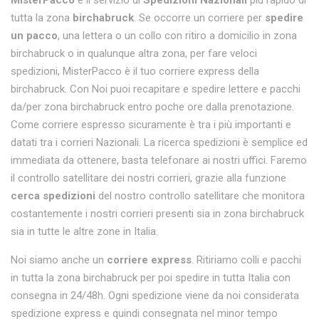
MisterPacco
è il servizio di
Spedizioni Nazionali
più rapido di
tutta la zona
birchabruck
. Se occorre un corriere per
spedire
un pacco
, una lettera o un collo con ritiro a domicilio in zona
birchabruck o in qualunque altra zona, per fare veloci
spedizioni, MisterPacco è il tuo corriere express della
birchabruck. Con Noi puoi recapitare e spedire lettere e pacchi
da/per zona birchabruck entro poche ore dalla prenotazione.
Come corriere espresso sicuramente è tra i più importanti e
datati tra i corrieri Nazionali. La ricerca spedizioni è semplice ed
immediata da ottenere, basta telefonare ai nostri uffici. Faremo
il controllo satellitare dei nostri corrieri, grazie alla funzione
cerca spedizioni
del nostro controllo satellitare che monitora
costantemente i nostri corrieri presenti sia in zona birchabruck
sia in tutte le altre zone in Italia.
Noi siamo anche un
corriere express
. Ritiriamo colli e pacchi
in tutta la zona birchabruck per poi spedire in tutta Italia con
consegna in 24/48h. Ogni spedizione viene da noi considerata
spedizione express e quindi consegnata nel minor tempo