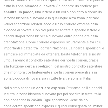
MisterPacco
è il servizio di
Spedizioni Nazionali
più rapido di
tutta la zona
bicocca di novara
. Se occorre un corriere per
spedire un pacco
, una lettera o un collo con ritiro a domicilio
in zona bicocca di novara o in qualunque altra zona, per fare
veloci spedizioni, MisterPacco è il tuo corriere express della
bicocca di novara. Con Noi puoi recapitare e spedire lettere e
pacchi da/per zona bicocca di novara entro poche ore dalla
prenotazione. Come corriere espresso sicuramente è tra i più
importanti e datati tra i corrieri Nazionali. La ricerca spedizioni è
semplice ed immediata da ottenere, basta telefonare ai nostri
uffici. Faremo il controllo satellitare dei nostri corrieri, grazie
alla funzione
cerca spedizioni
del nostro controllo satellitare
che monitora costantemente i nostri corrieri presenti sia in
zona bicocca di novara sia in tutte le altre zone in Italia.
Noi siamo anche un
corriere express
. Ritiriamo colli e pacchi
in tutta la zona bicocca di novara per poi spedire in tutta Italia
con consegna in 24/48h. Ogni spedizione viene da noi
considerata spedizione express e quindi consegnata nel minor