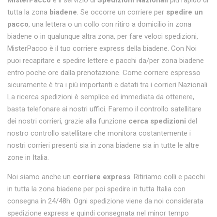
MisterPacco
è il servizio di
Spedizioni Nazionali
più rapido di
tutta la zona
biadene
. Se occorre un corriere per
spedire un
pacco
, una lettera o un collo con ritiro a domicilio in zona
biadene o in qualunque altra zona, per fare veloci spedizioni,
MisterPacco è il tuo corriere express della biadene. Con Noi
puoi recapitare e spedire lettere e pacchi da/per zona biadene
entro poche ore dalla prenotazione. Come corriere espresso
sicuramente è tra i più importanti e datati tra i corrieri Nazionali.
La ricerca spedizioni è semplice ed immediata da ottenere,
basta telefonare ai nostri uffici. Faremo il controllo satellitare
dei nostri corrieri, grazie alla funzione
cerca spedizioni
del
nostro controllo satellitare che monitora costantemente i
nostri corrieri presenti sia in zona biadene sia in tutte le altre
zone in Italia.
Noi siamo anche un
corriere express
. Ritiriamo colli e pacchi
in tutta la zona biadene per poi spedire in tutta Italia con
consegna in 24/48h. Ogni spedizione viene da noi considerata
spedizione express e quindi consegnata nel minor tempo