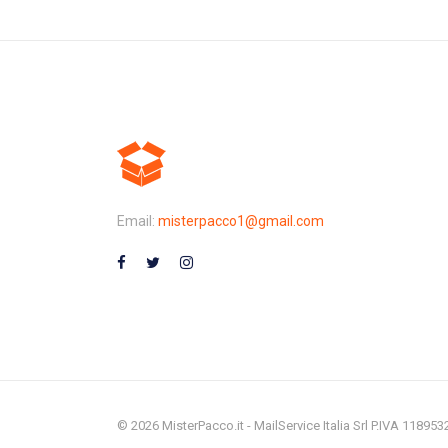
Email:
misterpacco1@gmail.com
© 2026 MisterPacco.it - MailService Italia Srl P.IVA 11895