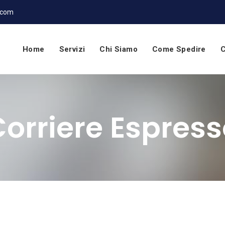
.com
Home
Servizi
Chi Siamo
Come Spedire
C
orriere Espres