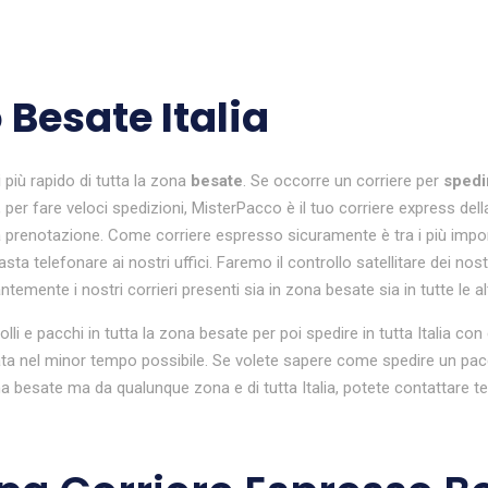
 Besate Italia
i
più rapido di tutta la zona
besate
. Se occorre un corriere per
spedi
 per fare veloci spedizioni, MisterPacco è il tuo corriere express dell
renotazione. Come corriere espresso sicuramente è tra i più important
a telefonare ai nostri uffici. Faremo il controllo satellitare dei nostr
emente i nostri corrieri presenti sia in zona besate sia in tutte le alt
colli e pacchi in tutta la zona besate per poi spedire in tutta Italia 
a nel minor tempo possibile. Se volete sapere come spedire un pacco 
 besate ma da qualunque zona e di tutta Italia, potete contattare t