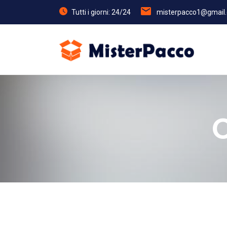
Tutti i giorni: 24/24
misterpacco1@gmail
C