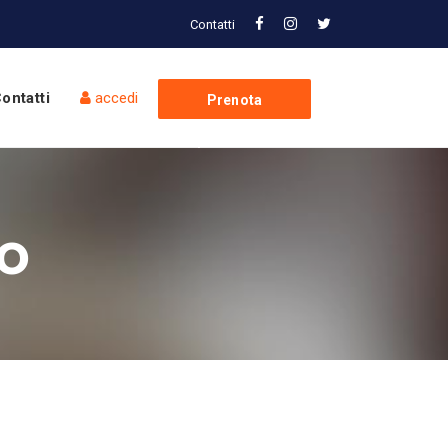
Contatti
ontatti
accedi
Prenota
Spedizione
so