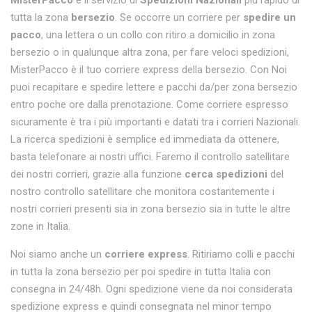
MisterPacco
è il servizio di
Spedizioni Nazionali
più rapido di
tutta la zona
bersezio
. Se occorre un corriere per
spedire un
pacco
, una lettera o un collo con ritiro a domicilio in zona
bersezio o in qualunque altra zona, per fare veloci spedizioni,
MisterPacco è il tuo corriere express della bersezio. Con Noi
puoi recapitare e spedire lettere e pacchi da/per zona bersezio
entro poche ore dalla prenotazione. Come corriere espresso
sicuramente è tra i più importanti e datati tra i corrieri Nazionali.
La ricerca spedizioni è semplice ed immediata da ottenere,
basta telefonare ai nostri uffici. Faremo il controllo satellitare
dei nostri corrieri, grazie alla funzione
cerca spedizioni
del
nostro controllo satellitare che monitora costantemente i
nostri corrieri presenti sia in zona bersezio sia in tutte le altre
zone in Italia.
Noi siamo anche un
corriere express
. Ritiriamo colli e pacchi
in tutta la zona bersezio per poi spedire in tutta Italia con
consegna in 24/48h. Ogni spedizione viene da noi considerata
spedizione express e quindi consegnata nel minor tempo