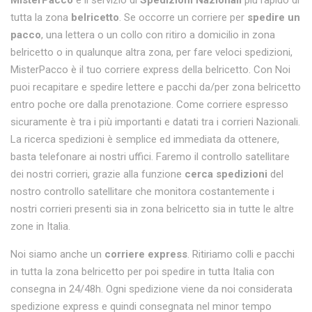
MisterPacco
è il servizio di
Spedizioni Nazionali
più rapido di
tutta la zona
belricetto
. Se occorre un corriere per
spedire un
pacco
, una lettera o un collo con ritiro a domicilio in zona
belricetto o in qualunque altra zona, per fare veloci spedizioni,
MisterPacco è il tuo corriere express della belricetto. Con Noi
puoi recapitare e spedire lettere e pacchi da/per zona belricetto
entro poche ore dalla prenotazione. Come corriere espresso
sicuramente è tra i più importanti e datati tra i corrieri Nazionali.
La ricerca spedizioni è semplice ed immediata da ottenere,
basta telefonare ai nostri uffici. Faremo il controllo satellitare
dei nostri corrieri, grazie alla funzione
cerca spedizioni
del
nostro controllo satellitare che monitora costantemente i
nostri corrieri presenti sia in zona belricetto sia in tutte le altre
zone in Italia.
Noi siamo anche un
corriere express
. Ritiriamo colli e pacchi
in tutta la zona belricetto per poi spedire in tutta Italia con
consegna in 24/48h. Ogni spedizione viene da noi considerata
spedizione express e quindi consegnata nel minor tempo