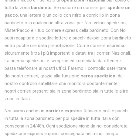
MisterPacco
è il servizio di
Spedizioni Nazionali
più rapido di
tutta la zona
bardineto
. Se occorre un corriere per
spedire un
pacco
, una lettera o un collo con ritiro a domicilio in zona
bardineto o in qualunque altra zona, per fare veloci spedizioni,
MisterPacco è il tuo corriere express della bardineto. Con Noi
puoi recapitare e spedire lettere e pacchi da/per zona bardineto
entro poche ore dalla prenotazione. Come corriere espresso
sicuramente è tra i più importanti e datati tra i corrieri Nazionali.
La ricerca spedizioni è semplice ed immediata da ottenere,
basta telefonare ai nostri uffici. Faremo il controllo satellitare
dei nostri corrieri, grazie alla funzione
cerca spedizioni
del
nostro controllo satellitare che monitora costantemente i
nostri corrieri presenti sia in zona bardineto sia in tutte le altre
zone in Italia.
Noi siamo anche un
corriere express
. Ritiriamo colli e pacchi
in tutta la zona bardineto per poi spedire in tutta Italia con
consegna in 24/48h. Ogni spedizione viene da noi considerata
spedizione express e quindi consegnata nel minor tempo