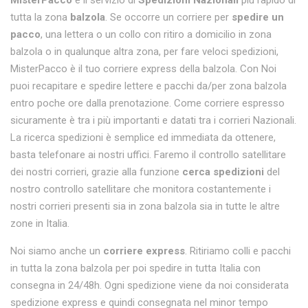
MisterPacco
è il servizio di
Spedizioni Nazionali
più rapido di
tutta la zona
balzola
. Se occorre un corriere per
spedire un
pacco
, una lettera o un collo con ritiro a domicilio in zona
balzola o in qualunque altra zona, per fare veloci spedizioni,
MisterPacco è il tuo corriere express della balzola. Con Noi
puoi recapitare e spedire lettere e pacchi da/per zona balzola
entro poche ore dalla prenotazione. Come corriere espresso
sicuramente è tra i più importanti e datati tra i corrieri Nazionali.
La ricerca spedizioni è semplice ed immediata da ottenere,
basta telefonare ai nostri uffici. Faremo il controllo satellitare
dei nostri corrieri, grazie alla funzione
cerca spedizioni
del
nostro controllo satellitare che monitora costantemente i
nostri corrieri presenti sia in zona balzola sia in tutte le altre
zone in Italia.
Noi siamo anche un
corriere express
. Ritiriamo colli e pacchi
in tutta la zona balzola per poi spedire in tutta Italia con
consegna in 24/48h. Ogni spedizione viene da noi considerata
spedizione express e quindi consegnata nel minor tempo