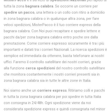
MisterPacco
è il servizio di
Spedizioni Nazionali
più rapido di
tutta la zona
bagnara calabra
. Se occorre un corriere per
spedire un pacco
, una lettera o un collo con ritiro a domicilio
in zona bagnara calabra o in qualunque altra zona, per fare
veloci spedizioni, MisterPacco è il tuo corriere express della
bagnara calabra. Con Noi puoi recapitare e spedire lettere e
pacchi da/per zona bagnara calabra entro poche ore dalla
prenotazione. Come corriere espresso sicuramente è tra i più
importanti e datati tra i corrieri Nazionali. La ricerca spedizioni è
semplice ed immediata da ottenere, basta telefonare ai nostri
uffici. Faremo il controllo satellitare dei nostri corrieri, grazie
alla funzione
cerca spedizioni
del nostro controllo satellitare
che monitora costantemente i nostri corrieri presenti sia in
zona bagnara calabra sia in tutte le altre zone in Italia.
Noi siamo anche un
corriere express
. Ritiriamo colli e pacchi
in tutta la zona bagnara calabra per poi spedire in tutta Italia
con consegna in 24/48h. Ogni spedizione viene da noi
considerata spedizione express e quindi consegnata nel minor