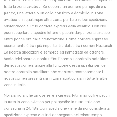
MisterPacco
è il servizio di
Spedizioni Nazionali
più rapido di
tutta la zona
aviatico
. Se occorre un corriere per
spedire un
pacco
, una lettera o un collo con ritiro a domicilio in zona
aviatico o in qualunque altra zona, per fare veloci spedizioni,
MisterPacco è il tuo corriere express della aviatico. Con Noi
puoi recapitare e spedire lettere e pacchi da/per zona aviatico
entro poche ore dalla prenotazione. Come corriere espresso
sicuramente è tra i più importanti e datati tra i corrieri Nazionali.
La ricerca spedizioni è semplice ed immediata da ottenere,
basta telefonare ai nostri uffici. Faremo il controllo satellitare
dei nostri corrieri, grazie alla funzione
cerca spedizioni
del
nostro controllo satellitare che monitora costantemente i
nostri corrieri presenti sia in zona aviatico sia in tutte le altre
zone in Italia.
Noi siamo anche un
corriere express
. Ritiriamo colli e pacchi
in tutta la zona aviatico per poi spedire in tutta Italia con
consegna in 24/48h. Ogni spedizione viene da noi considerata
spedizione express e quindi consegnata nel minor tempo