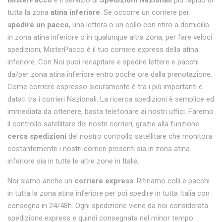
MisterPacco
è il servizio di
Spedizioni Nazionali
più rapido di
tutta la zona
atina inferiore
. Se occorre un corriere per
spedire un pacco
, una lettera o un collo con ritiro a domicilio
in zona atina inferiore o in qualunque altra zona, per fare veloci
spedizioni, MisterPacco è il tuo corriere express della atina
inferiore. Con Noi puoi recapitare e spedire lettere e pacchi
da/per zona atina inferiore entro poche ore dalla prenotazione.
Come corriere espresso sicuramente è tra i più importanti e
datati tra i corrieri Nazionali. La ricerca spedizioni è semplice ed
immediata da ottenere, basta telefonare ai nostri uffici. Faremo
il controllo satellitare dei nostri corrieri, grazie alla funzione
cerca spedizioni
del nostro controllo satellitare che monitora
costantemente i nostri corrieri presenti sia in zona atina
inferiore sia in tutte le altre zone in Italia.
Noi siamo anche un
corriere express
. Ritiriamo colli e pacchi
in tutta la zona atina inferiore per poi spedire in tutta Italia con
consegna in 24/48h. Ogni spedizione viene da noi considerata
spedizione express e quindi consegnata nel minor tempo