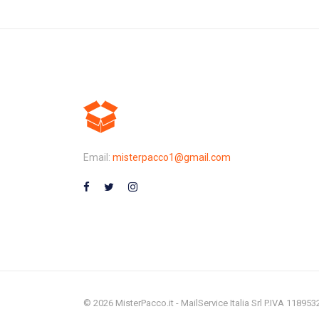
Email:
misterpacco1@gmail.com
© 2026 MisterPacco.it - MailService Italia Srl P.IVA 11895