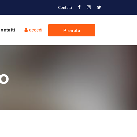
Contatti
ontatti
accedi
Prenota
Spedizione
so