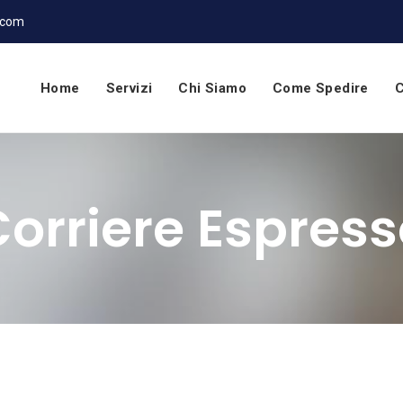
.com
Home
Servizi
Chi Siamo
Come Spedire
C
orriere Espres