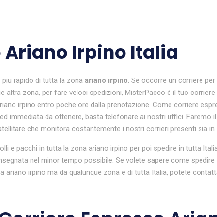
 Ariano Irpino Italia
i
più rapido di tutta la zona
ariano irpino
. Se occorre un corriere per
ue altra zona, per fare veloci spedizioni, MisterPacco è il tuo corrier
riano irpino entro poche ore dalla prenotazione. Come corriere espres
ed immediata da ottenere, basta telefonare ai nostri uffici. Faremo il co
ellitare che monitora costantemente i nostri corrieri presenti sia in zo
colli e pacchi in tutta la zona ariano irpino per poi spedire in tutta I
nsegnata nel minor tempo possibile. Se volete sapere come spedire un
ariano irpino ma da qualunque zona e di tutta Italia, potete contatt