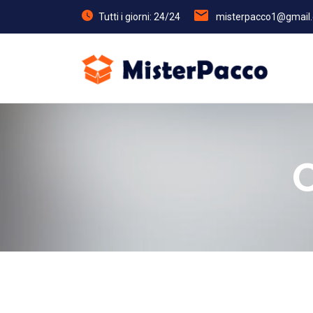
Tutti i giorni: 24/24
misterpacco1@gmail
C