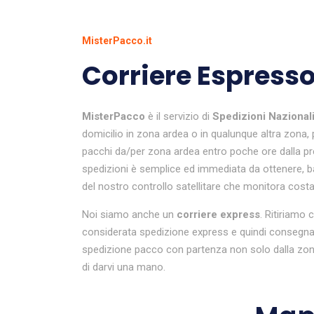
MisterPacco.it
Corriere Espresso
MisterPacco
è il servizio di
Spedizioni Nazional
domicilio in zona ardea o in qualunque altra zona, p
pacchi da/per zona ardea entro poche ore dalla pren
spedizioni è semplice ed immediata da ottenere, bast
del nostro controllo satellitare che monitora costant
Noi siamo anche un
corriere express
. Ritiriamo 
considerata spedizione express e quindi consegnat
spedizione pacco con partenza non solo dalla zona 
di darvi una mano.