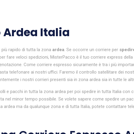
 Ardea Italia
i
più rapido di tutta la zona
ardea
. Se occorre un corriere per
spedir
er fare veloci spedizioni, MisterPacco è il tuo corriere express della
otazione. Come corriere espresso sicuramente è tra i più importanti e
a telefonare ai nostri uffici. Faremo il controllo satellitare dei nostr
emente i nostri corrieri presenti sia in zona ardea sia in tutte le altr
colli e pacchi in tutta la zona ardea per poi spedire in tutta Italia c
a nel minor tempo possibile. Se volete sapere come spedire un pacco 
ardea ma da qualunque zona e di tutta Italia, potete contattare tel