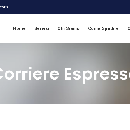
.com
Home
Servizi
Chi Siamo
Come Spedire
C
orriere Espres