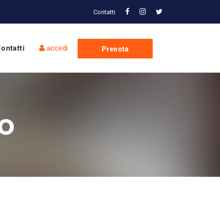
Contatti
ontatti
accedi
Prenota
Spedizione
so