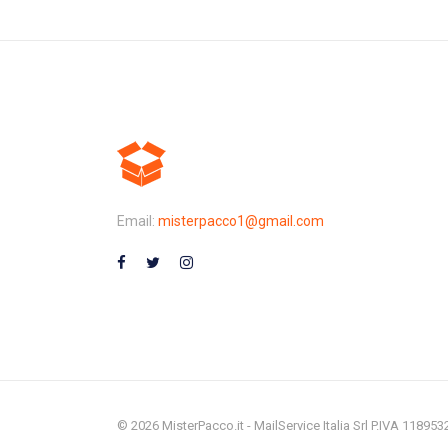
Email:
misterpacco1@gmail.com
© 2026 MisterPacco.it - MailService Italia Srl P.IVA 11895