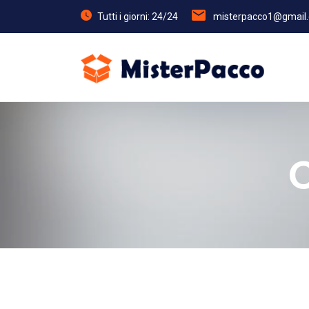
Tutti i giorni: 24/24
misterpacco1@gmail
C