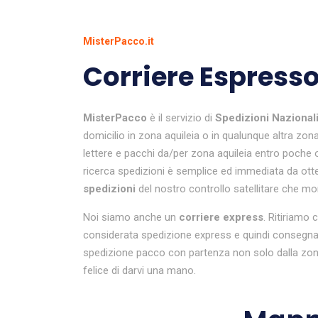
MisterPacco.it
Corriere Espresso
MisterPacco
è il servizio di
Spedizioni Nazional
domicilio in zona aquileia o in qualunque altra zona
lettere e pacchi da/per zona aquileia entro poche o
ricerca spedizioni è semplice ed immediata da ottene
spedizioni
del nostro controllo satellitare che moni
Noi siamo anche un
corriere express
. Ritiriamo 
considerata spedizione express e quindi consegnat
spedizione pacco con partenza non solo dalla zona 
felice di darvi una mano.