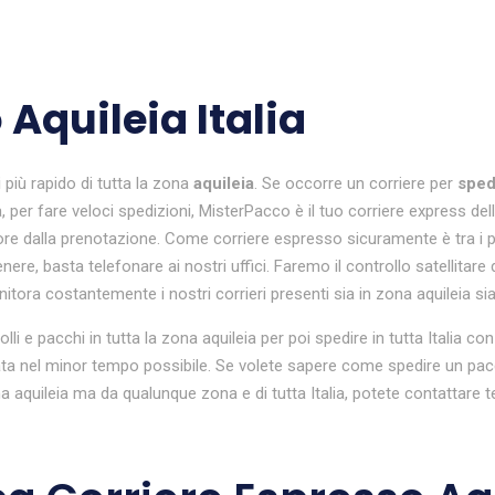
 Aquileia Italia
i
più rapido di tutta la zona
aquileia
. Se occorre un corriere per
sped
, per fare veloci spedizioni, MisterPacco è il tuo corriere express del
re dalla prenotazione. Come corriere espresso sicuramente è tra i più 
re, basta telefonare ai nostri uffici. Faremo il controllo satellitare d
tora costantemente i nostri corrieri presenti sia in zona aquileia sia in
colli e pacchi in tutta la zona aquileia per poi spedire in tutta Italia
a nel minor tempo possibile. Se volete sapere come spedire un pacco 
aquileia ma da qualunque zona e di tutta Italia, potete contattare 