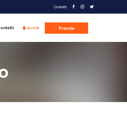
Contatti
ontatti
accedi
Prenota
Spedizione
so