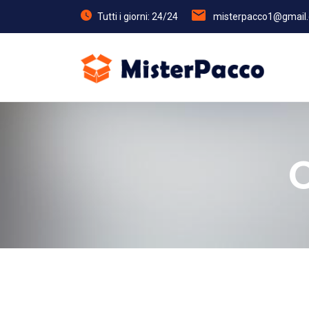
Tutti i giorni: 24/24
misterpacco1@gmail
C