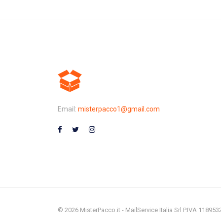
Email:
misterpacco1@gmail.com
© 2026 MisterPacco.it - MailService Italia Srl P.IVA 11895