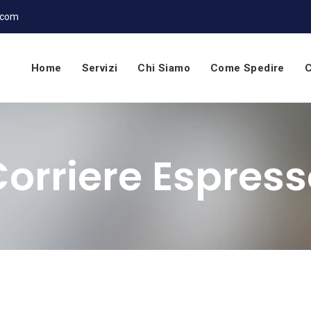
.com
Home
Servizi
Chi Siamo
Come Spedire
C
orriere Espres