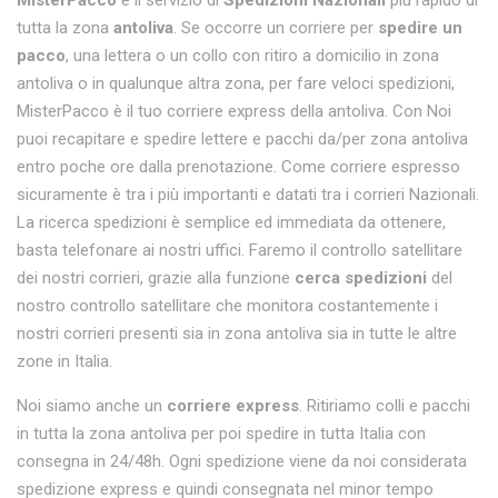
MisterPacco
è il servizio di
Spedizioni Nazionali
più rapido di
tutta la zona
antoliva
. Se occorre un corriere per
spedire un
pacco
, una lettera o un collo con ritiro a domicilio in zona
antoliva o in qualunque altra zona, per fare veloci spedizioni,
MisterPacco è il tuo corriere express della antoliva. Con Noi
puoi recapitare e spedire lettere e pacchi da/per zona antoliva
entro poche ore dalla prenotazione. Come corriere espresso
sicuramente è tra i più importanti e datati tra i corrieri Nazionali.
La ricerca spedizioni è semplice ed immediata da ottenere,
basta telefonare ai nostri uffici. Faremo il controllo satellitare
dei nostri corrieri, grazie alla funzione
cerca spedizioni
del
nostro controllo satellitare che monitora costantemente i
nostri corrieri presenti sia in zona antoliva sia in tutte le altre
zone in Italia.
Noi siamo anche un
corriere express
. Ritiriamo colli e pacchi
in tutta la zona antoliva per poi spedire in tutta Italia con
consegna in 24/48h. Ogni spedizione viene da noi considerata
spedizione express e quindi consegnata nel minor tempo