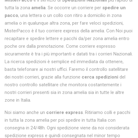
MisterPacco
è il servizio di
Spedizioni Nazionali
più rapido di
tutta la zona
amelia
. Se occorre un corriere per
spedire un
pacco
, una lettera o un collo con ritiro a domicilio in zona
amelia o in qualunque altra zona, per fare veloci spedizioni,
MisterPacco è il tuo corriere express della amelia. Con Noi puoi
recapitare e spedire lettere e pacchi da/per zona amelia entro
poche ore dalla prenotazione. Come corriere espresso
sicuramente è tra i più importanti e datati tra i corrieri Nazionali.
La ricerca spedizioni è semplice ed immediata da ottenere,
basta telefonare ai nostri uffici. Faremo il controllo satellitare
dei nostri corrieri, grazie alla funzione
cerca spedizioni
del
nostro controllo satellitare che monitora costantemente i
nostri corrieri presenti sia in zona amelia sia in tutte le altre
zone in Italia.
Noi siamo anche un
corriere express
. Ritiriamo colli e pacchi
in tutta la zona amelia per poi spedire in tutta Italia con
consegna in 24/48h. Ogni spedizione viene da noi considerata
spedizione express e quindi consegnata nel minor tempo