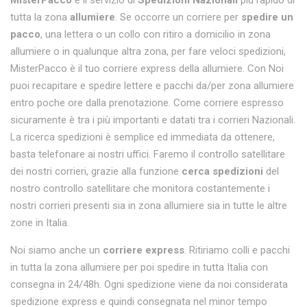
MisterPacco
è il servizio di
Spedizioni Nazionali
più rapido di
tutta la zona
allumiere
. Se occorre un corriere per
spedire un
pacco
, una lettera o un collo con ritiro a domicilio in zona
allumiere o in qualunque altra zona, per fare veloci spedizioni,
MisterPacco è il tuo corriere express della allumiere. Con Noi
puoi recapitare e spedire lettere e pacchi da/per zona allumiere
entro poche ore dalla prenotazione. Come corriere espresso
sicuramente è tra i più importanti e datati tra i corrieri Nazionali.
La ricerca spedizioni è semplice ed immediata da ottenere,
basta telefonare ai nostri uffici. Faremo il controllo satellitare
dei nostri corrieri, grazie alla funzione
cerca spedizioni
del
nostro controllo satellitare che monitora costantemente i
nostri corrieri presenti sia in zona allumiere sia in tutte le altre
zone in Italia.
Noi siamo anche un
corriere express
. Ritiriamo colli e pacchi
in tutta la zona allumiere per poi spedire in tutta Italia con
consegna in 24/48h. Ogni spedizione viene da noi considerata
spedizione express e quindi consegnata nel minor tempo