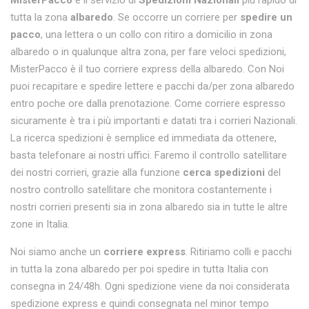
MisterPacco
è il servizio di
Spedizioni Nazionali
più rapido di
tutta la zona
albaredo
. Se occorre un corriere per
spedire un
pacco
, una lettera o un collo con ritiro a domicilio in zona
albaredo o in qualunque altra zona, per fare veloci spedizioni,
MisterPacco è il tuo corriere express della albaredo. Con Noi
puoi recapitare e spedire lettere e pacchi da/per zona albaredo
entro poche ore dalla prenotazione. Come corriere espresso
sicuramente è tra i più importanti e datati tra i corrieri Nazionali.
La ricerca spedizioni è semplice ed immediata da ottenere,
basta telefonare ai nostri uffici. Faremo il controllo satellitare
dei nostri corrieri, grazie alla funzione
cerca spedizioni
del
nostro controllo satellitare che monitora costantemente i
nostri corrieri presenti sia in zona albaredo sia in tutte le altre
zone in Italia.
Noi siamo anche un
corriere express
. Ritiriamo colli e pacchi
in tutta la zona albaredo per poi spedire in tutta Italia con
consegna in 24/48h. Ogni spedizione viene da noi considerata
spedizione express e quindi consegnata nel minor tempo