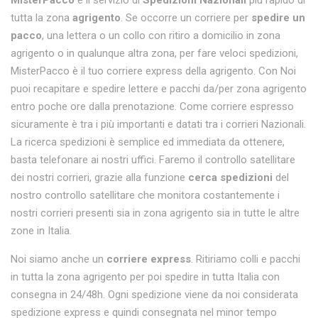
MisterPacco
è il servizio di
Spedizioni Nazionali
più rapido di
tutta la zona
agrigento
. Se occorre un corriere per
spedire un
pacco
, una lettera o un collo con ritiro a domicilio in zona
agrigento o in qualunque altra zona, per fare veloci spedizioni,
MisterPacco è il tuo corriere express della agrigento. Con Noi
puoi recapitare e spedire lettere e pacchi da/per zona agrigento
entro poche ore dalla prenotazione. Come corriere espresso
sicuramente è tra i più importanti e datati tra i corrieri Nazionali.
La ricerca spedizioni è semplice ed immediata da ottenere,
basta telefonare ai nostri uffici. Faremo il controllo satellitare
dei nostri corrieri, grazie alla funzione
cerca spedizioni
del
nostro controllo satellitare che monitora costantemente i
nostri corrieri presenti sia in zona agrigento sia in tutte le altre
zone in Italia.
Noi siamo anche un
corriere express
. Ritiriamo colli e pacchi
in tutta la zona agrigento per poi spedire in tutta Italia con
consegna in 24/48h. Ogni spedizione viene da noi considerata
spedizione express e quindi consegnata nel minor tempo