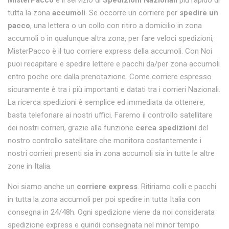
MisterPacco
è il servizio di
Spedizioni Nazionali
più rapido di
tutta la zona
accumoli
. Se occorre un corriere per
spedire un
pacco
, una lettera o un collo con ritiro a domicilio in zona
accumoli o in qualunque altra zona, per fare veloci spedizioni,
MisterPacco è il tuo corriere express della accumoli. Con Noi
puoi recapitare e spedire lettere e pacchi da/per zona accumoli
entro poche ore dalla prenotazione. Come corriere espresso
sicuramente è tra i più importanti e datati tra i corrieri Nazionali.
La ricerca spedizioni è semplice ed immediata da ottenere,
basta telefonare ai nostri uffici. Faremo il controllo satellitare
dei nostri corrieri, grazie alla funzione
cerca spedizioni
del
nostro controllo satellitare che monitora costantemente i
nostri corrieri presenti sia in zona accumoli sia in tutte le altre
zone in Italia.
Noi siamo anche un
corriere express
. Ritiriamo colli e pacchi
in tutta la zona accumoli per poi spedire in tutta Italia con
consegna in 24/48h. Ogni spedizione viene da noi considerata
spedizione express e quindi consegnata nel minor tempo