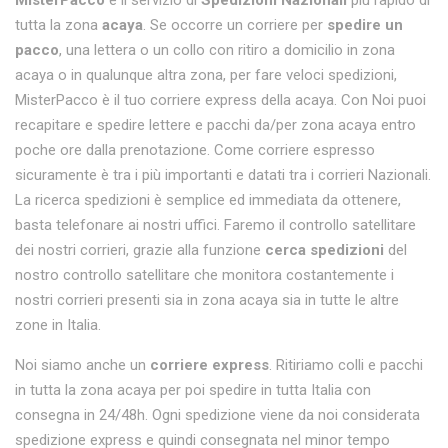
MisterPacco
è il servizio di
Spedizioni Nazionali
più rapido di
tutta la zona
acaya
. Se occorre un corriere per
spedire un
pacco
, una lettera o un collo con ritiro a domicilio in zona
acaya o in qualunque altra zona, per fare veloci spedizioni,
MisterPacco è il tuo corriere express della acaya. Con Noi puoi
recapitare e spedire lettere e pacchi da/per zona acaya entro
poche ore dalla prenotazione. Come corriere espresso
sicuramente è tra i più importanti e datati tra i corrieri Nazionali.
La ricerca spedizioni è semplice ed immediata da ottenere,
basta telefonare ai nostri uffici. Faremo il controllo satellitare
dei nostri corrieri, grazie alla funzione
cerca spedizioni
del
nostro controllo satellitare che monitora costantemente i
nostri corrieri presenti sia in zona acaya sia in tutte le altre
zone in Italia.
Noi siamo anche un
corriere express
. Ritiriamo colli e pacchi
in tutta la zona acaya per poi spedire in tutta Italia con
consegna in 24/48h. Ogni spedizione viene da noi considerata
spedizione express e quindi consegnata nel minor tempo